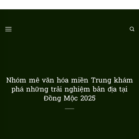
Chuyển
LÀNG DU LỊCH ĐỒNG MỘC
đến
nội
dung
Nhóm mê văn hóa miền Trung khám
phá những trải nghiệm bản địa tại
Đồng Mộc 2025