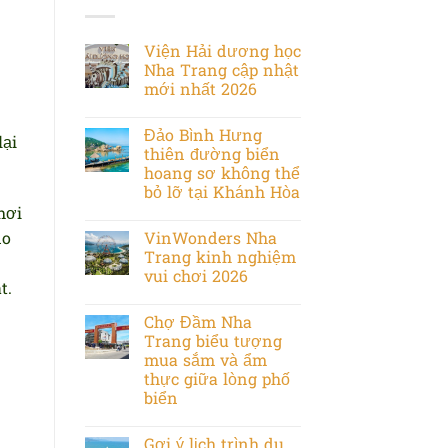
n
Viện Hải dương học
Nha Trang cập nhật
mới nhất 2026
Đảo Bình Hưng
lại
thiên đường biển
hoang sơ không thể
bỏ lỡ tại Khánh Hòa
hơi
do
VinWonders Nha
Trang kinh nghiệm
n
vui chơi 2026
t.
Chợ Đầm Nha
Trang biểu tượng
mua sắm và ẩm
thực giữa lòng phố
biển
Gợi ý lịch trình du