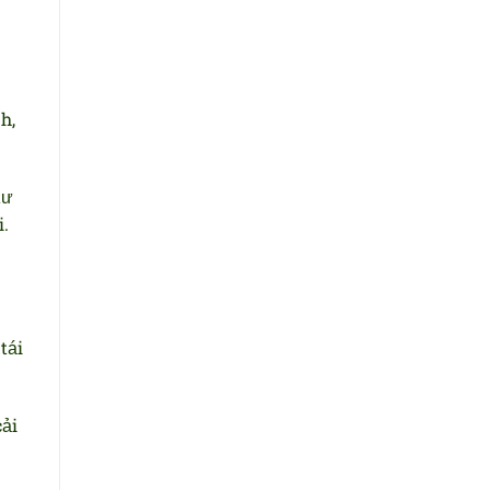
h,
tư
i.
tái
ải