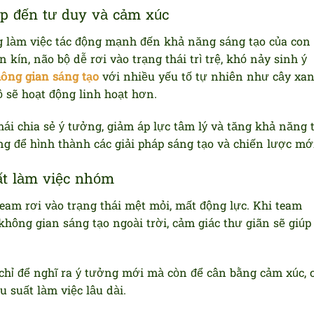
ếp đến tư duy và cảm xúc
 làm việc tác động mạnh đến khả năng sáng tạo của con
 kín, não bộ dễ rơi vào trạng thái trì trệ, khó nảy sinh ý
ông gian sáng tạo
với nhiều yếu tố tự nhiên như cây xan
ộ sẽ hoạt động linh hoạt hơn.
i chia sẻ ý tưởng, giảm áp lực tâm lý và tăng khả năng 
ng để hình thành các giải pháp sáng tạo và chiến lược mớ
ất làm việc nhóm
team rơi vào trạng thái mệt mỏi, mất động lực. Khi team
hông gian sáng tạo ngoài trời, cảm giác thư giãn sẽ giúp 
hỉ để nghĩ ra ý tưởng mới mà còn để cân bằng cảm xúc, c
u suất làm việc lâu dài.