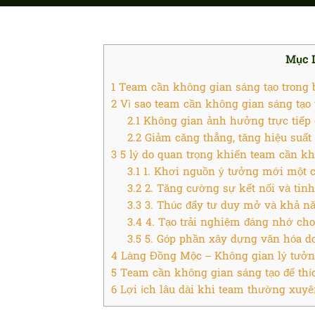
Mục 
1
Team cần không gian sáng tạo trong b
2
Vì sao team cần không gian sáng tạo 
2.1
Không gian ảnh hưởng trực tiếp 
2.2
Giảm căng thẳng, tăng hiệu suất
3
5 lý do quan trọng khiến team cần kh
3.1
1. Khơi nguồn ý tưởng mới một c
3.2
2. Tăng cường sự kết nối và tinh
3.3
3. Thúc đẩy tư duy mở và khả nă
3.4
4. Tạo trải nghiệm đáng nhớ ch
3.5
5. Góp phần xây dựng văn hóa do
4
Làng Đồng Mộc – Không gian lý tưởn
5
Team cần không gian sáng tạo để thí
6
Lợi ích lâu dài khi team thường xuyê