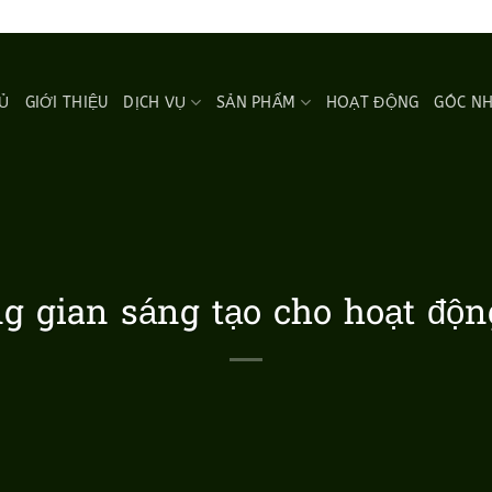
Ủ
GIỚI THIỆU
DỊCH VỤ
SẢN PHẨM
HOẠT ĐỘNG
GÓC N
 gian sáng tạo cho hoạt độn