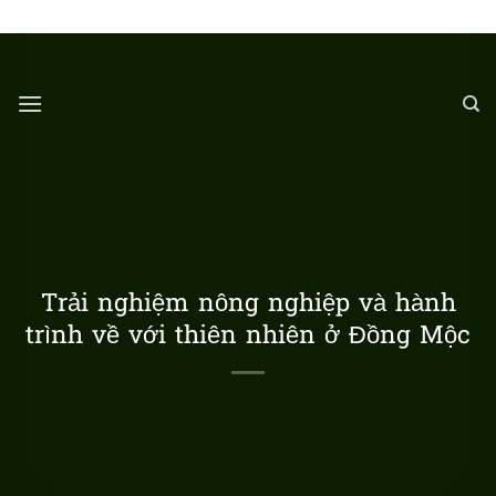
Chuyển
LÀNG DU LỊCH ĐỒNG MỘC
đến
nội
dung
Trải nghiệm nông nghiệp và hành
trình về với thiên nhiên ở Đồng Mộc