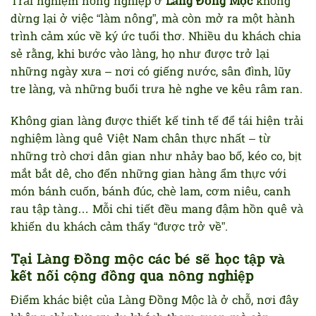
Trải nghiệm nông nghiệp ở
Làng Đồng Mộc
không
dừng lại ở việc “làm nông”, mà còn mở ra một hành
trình cảm xúc về ký ức tuổi thơ. Nhiều du khách chia
sẻ rằng, khi bước vào làng, họ như được trở lại
những ngày xưa – nơi có giếng nước, sân đình, lũy
tre làng, và những buổi trưa hè nghe ve kêu râm ran.
Không gian làng được thiết kế tinh tế để tái hiện trải
nghiệm làng quê Việt Nam chân thực nhất – từ
những trò chơi dân gian như nhảy bao bố, kéo co, bịt
mắt bắt dê, cho đến những gian hàng ẩm thực với
món bánh cuốn, bánh đúc, chè lam, cơm niêu, canh
rau tập tàng… Mỗi chi tiết đều mang đậm hồn quê và
khiến du khách cảm thấy “được trở về”.
Tại Làng Đồng mộc các bé sẽ học tập và
kết nối cộng đồng qua nông nghiệp
Điểm khác biệt của Làng Đồng Mộc là ở chỗ, nơi đây